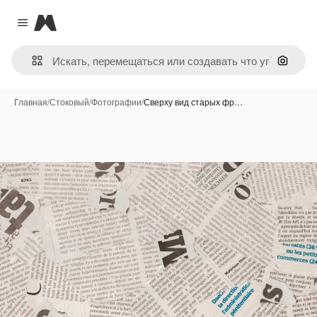
Magnific
Close menu
Поиск 
Главная
/
Стоковый
/
Фотографии
/
Сверху вид старых фр…