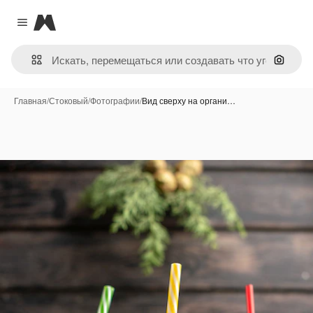
Magnific
Close menu
Поиск 
Главная
/
Стоковый
/
Фотографии
/
Вид сверху на органи…