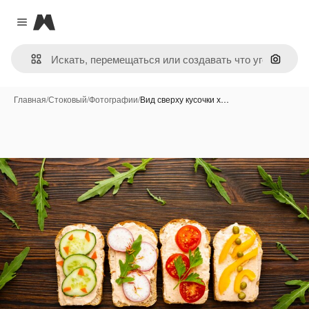
Magnific
Close menu
Поиск 
Главная
/
Стоковый
/
Фотографии
/
Вид сверху кусочки х…