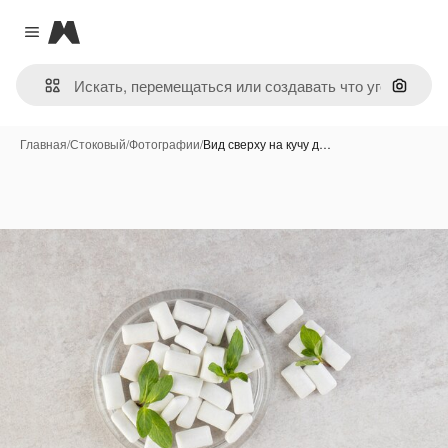
Magnific
Close menu
Поиск 
Главная
/
Стоковый
/
Фотографии
/
Вид сверху на кучу д…