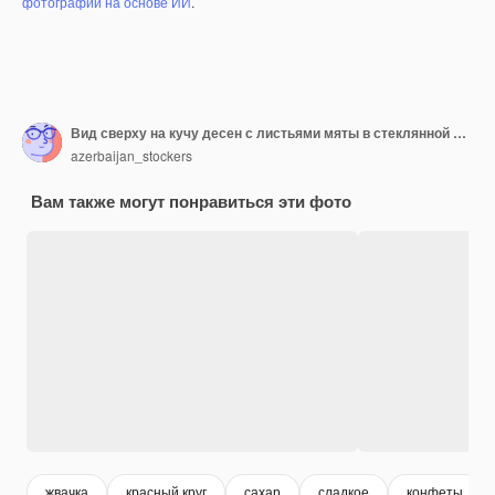
фотографий на основе ИИ
.
Вид сверху на кучу десен с листьями мяты в стеклянной миске.
azerbaijan_stockers
Вам также могут понравиться эти фото
жвачка
красный круг
сахар
сладкое
конфеты