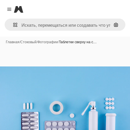
Magnific
Close menu
Поиск 
Главная
/
Стоковый
/
Фотографии
/
Таблетки сверху на с…