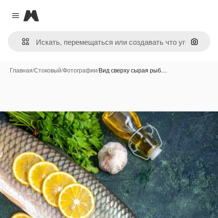
Magnific
Close menu
Поиск 
Главная
/
Стоковый
/
Фотографии
/
Вид сверху сырая рыб…