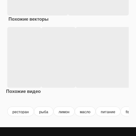
Похожие векторы
Похожие видео
Premium
Premium
Premium
Premium
ресторан
рыба
лимон
масло
питание
fish