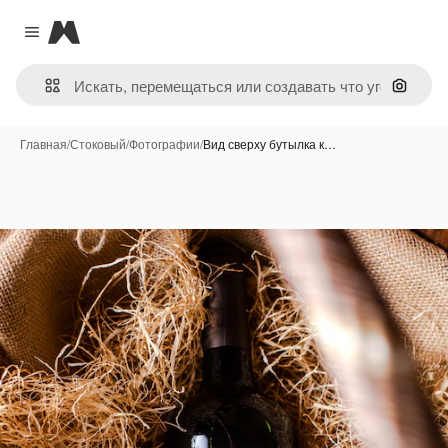
Magnific
Close menu
Поиск 
Главная
/
Стоковый
/
Фотографии
/
Вид сверху бутылка к…