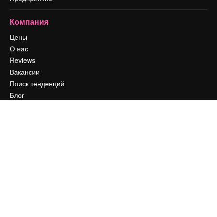
Компания
Цены
О нас
Reviews
Вакансии
Поиск тенденций
Блог
События
Slidesgo
Продайте свой контент
Помещение для прессы
Ищете magnific.ai
Связаться с нами
Клиентская поддержка
Instagram
YouTube