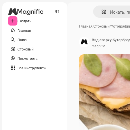
Создать
Главная
/
Стоковый
/
Фотографи
Главная
Поиск
Вид сверху бутерброд
magnific
Стоковый
Посмотреть
Все инструменты