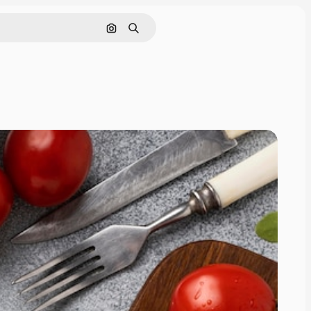
Поиск по изображению
Поиск