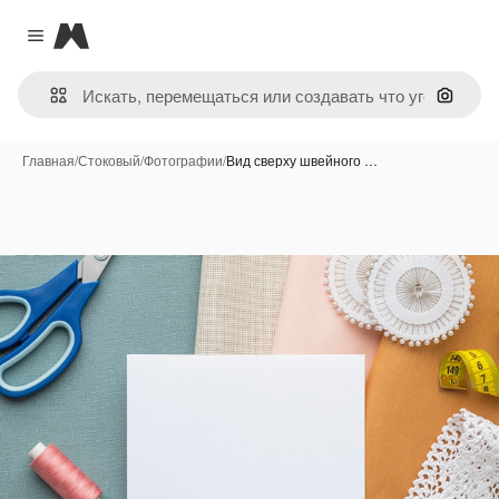
Magnific
Close menu
Поиск 
Главная
/
Стоковый
/
Фотографии
/
Вид сверху швейного …