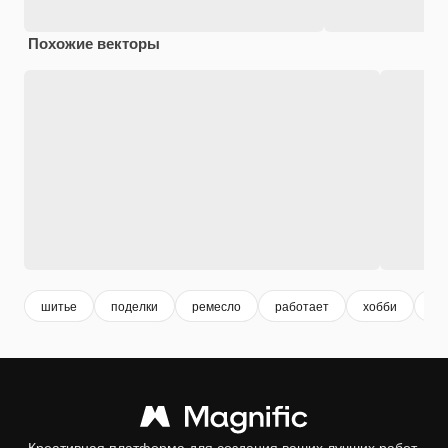
Похожие векторы
шитье
поделки
ремесло
работает
хобби
пр
Креативная платформа для создания ваших лучших работ.