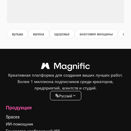
вульва
вагина
здоровье
анатомия женщины
анат
Креативная платформа для создания ваших лучших работ.
Более 1 миллиона подписчиков среди креаторов,
предприятий, агентств и студий.
Pусский
Продукция
Spaces
ИИ-помощник
Генератор изображений ИИ