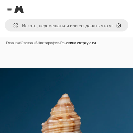
Magnific
Close menu
Поиск 
Главная
/
Стоковый
/
Фотографии
/
Раковина сверху с си…