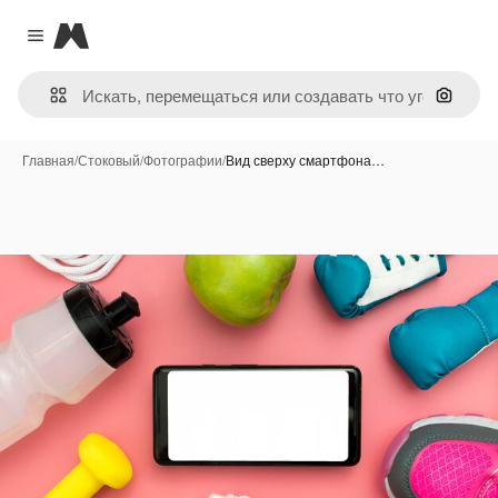
Magnific
Close menu
Поиск 
Главная
/
Стоковый
/
Фотографии
/
Вид сверху смартфона…