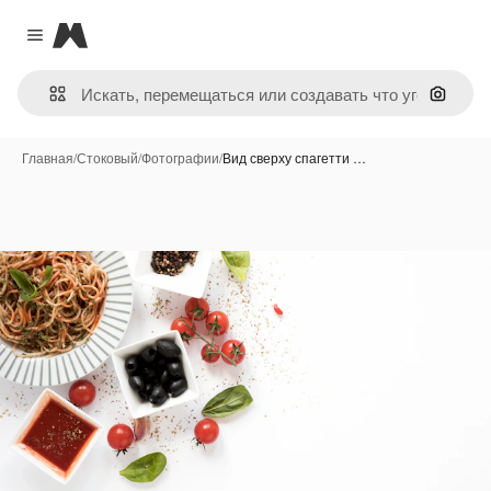
Magnific
Close menu
Поиск 
Главная
/
Стоковый
/
Фотографии
/
Вид сверху спагетти …