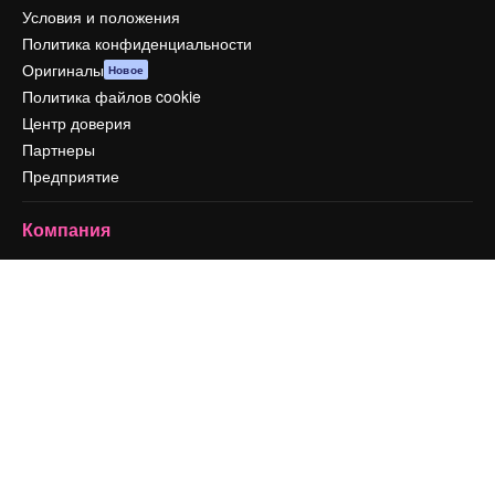
Условия и положения
Политика конфиденциальности
Оригиналы
Новое
Политика файлов cookie
Центр доверия
Партнеры
Предприятие
Компания
Цены
О нас
Reviews
Вакансии
Поиск тенденций
Блог
События
Slidesgo
Продайте свой контент