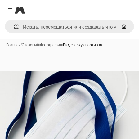
Magnific
Close menu
Поиск 
Главная
/
Стоковый
/
Фотографии
/
Вид сверху спортивна…