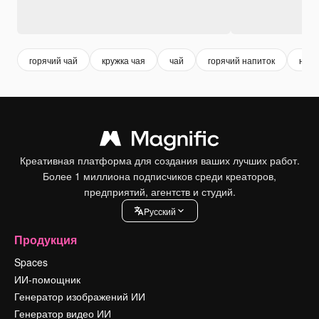
горячий чай
кружка чая
чай
горячий напиток
напи
Креативная платформа для создания ваших лучших работ.
Более 1 миллиона подписчиков среди креаторов,
предприятий, агентств и студий.
Pусский
Продукция
Spaces
ИИ-помощник
Генератор изображений ИИ
Генератор видео ИИ