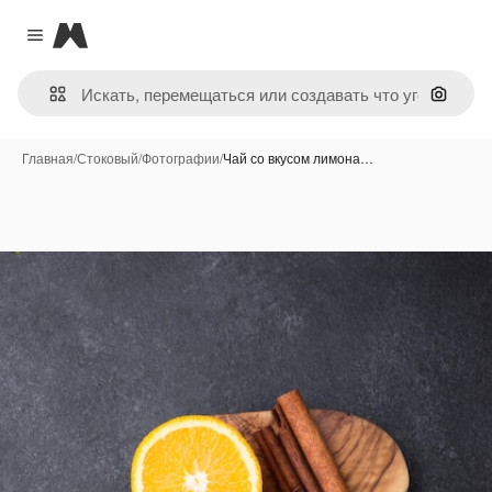
Magnific
Close menu
Поиск 
Главная
/
Стоковый
/
Фотографии
/
Чай со вкусом лимона…