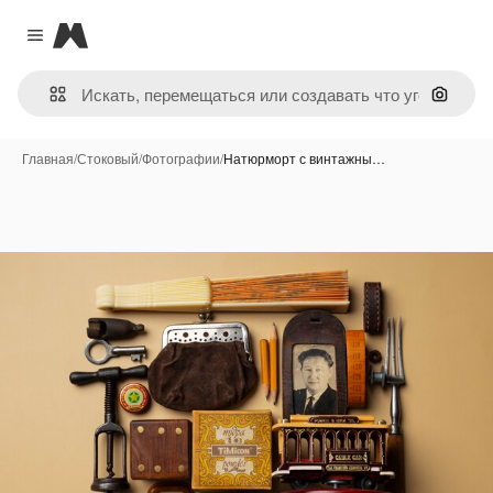
Magnific
Close menu
Поиск 
Главная
/
Стоковый
/
Фотографии
/
Натюрморт с винтажны…