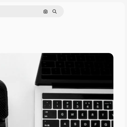
Поиск по изображению
Поиск