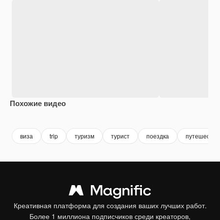
Похожие видео
Premium
Premium
Premium
Premium
виза
trip
туризм
турист
поездка
путешестви
Креативная платформа для создания ваших лучших работ.
Более 1 миллиона подписчиков среди креаторов,