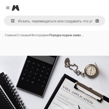
Magnific
Close menu
Поиск 
Главная
/
Стоковый
/
Фотографии
/
Порядок подачи заявл…