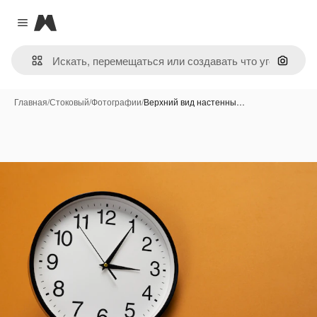
Magnific
Close menu
Поиск 
Главная
/
Стоковый
/
Фотографии
/
Верхний вид настенны…