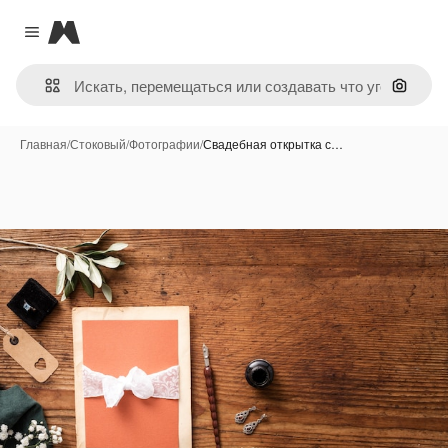
Magnific
Close menu
Поиск 
Главная
/
Стоковый
/
Фотографии
/
Свадебная открытка с…