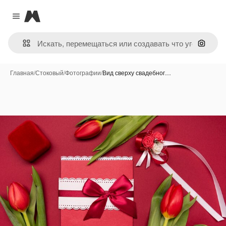
Magnific
Close menu
Поиск 
Главная
/
Стоковый
/
Фотографии
/
Вид сверху свадебног…