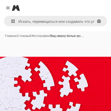
Magnific
Close menu
Поиск 
Главная
/
Стоковый
/
Фотографии
/
Вид сверху белые кус…