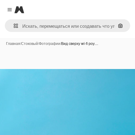
Magnific
Close menu
Поиск 
Главная
/
Стоковый
/
Фотографии
/
Вид сверху wi-fi роу…