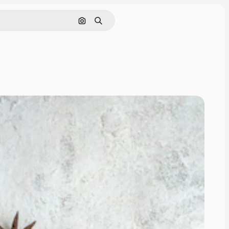
Поиск по изображению
Поиск