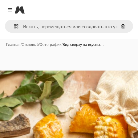
Magnific
Close menu
Поиск 
Главная
/
Стоковый
/
Фотографии
/
Вид сверху на вкусны…