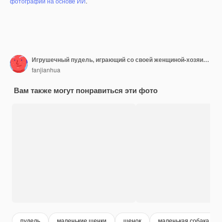
фотографий на основе ИИ
.
Игрушечный пудель, играющий со своей женщиной-хозяином
fanjianhua
Вам также могут понравиться эти фото
пудель
маленькие щенки
щенок
маленькая собака