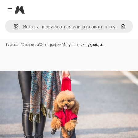
Magnific
Close menu
Поиск 
Главная
/
Стоковый
/
Фотографии
/
Игрушечный пудель, и…