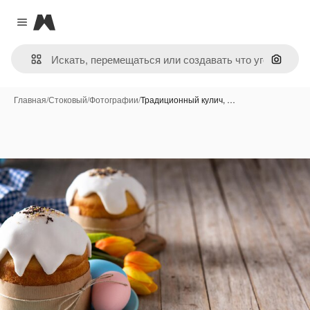
Magnific
Close menu
Поиск 
Главная
/
Стоковый
/
Фотографии
/
Традиционный кулич, …