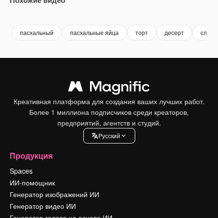
Premium
Premium
Сгенерировано с помощью ИИ
Premium
Premium
Сгенериров
пасхальный
пасхальные яйца
торт
десерт
сладк
Креативная платформа для создания ваших лучших работ.
Более 1 миллиона подписчиков среди креаторов,
предприятий, агентств и студий.
Pусский
Продукция
Spaces
ИИ-помощник
Генератор изображений ИИ
Генератор видео ИИ
Генератор голоса на основе ИИ