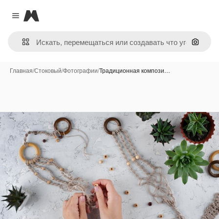
Magnific
Close menu
Поиск 
Главная
/
Стоковый
/
Фотографии
/
Традиционная компози…