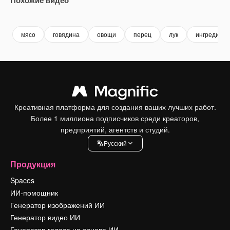
Premium
Premium
Сгенерировано с помощью ИИ
Premium
Premium
мясо
говядина
овощи
перец
лук
ингредиен
Креативная платформа для создания ваших лучших работ.
Более 1 миллиона подписчиков среди креаторов,
предприятий, агентств и студий.
Pусский
Продукция
Spaces
ИИ-помощник
Генератор изображений ИИ
Генератор видео ИИ
Генератор голоса на основе ИИ