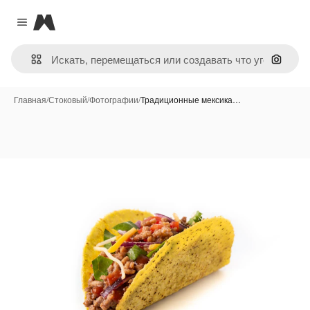
Magnific
Close menu
Поиск 
Главная
/
Стоковый
/
Фотографии
/
Традиционные мексика…