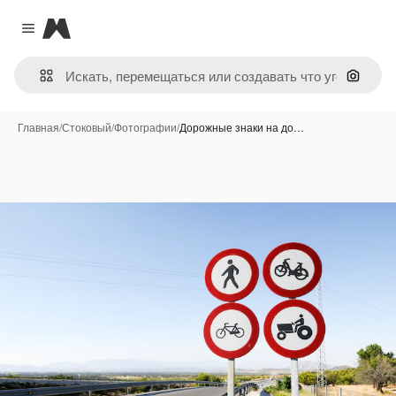
Magnific
Close menu
Поиск 
Главная
/
Стоковый
/
Фотографии
/
Дорожные знаки на до…