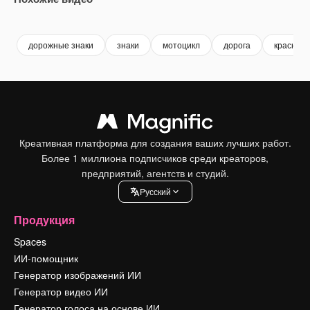
Premium
Premium
Premium
Premium
дорожные знаки
знаки
мотоцикл
дорога
красная
Креативная платформа для создания ваших лучших работ.
Более 1 миллиона подписчиков среди креаторов,
предприятий, агентств и студий.
Pусский
Продукция
Spaces
ИИ-помощник
Генератор изображений ИИ
Генератор видео ИИ
Генератор голоса на основе ИИ