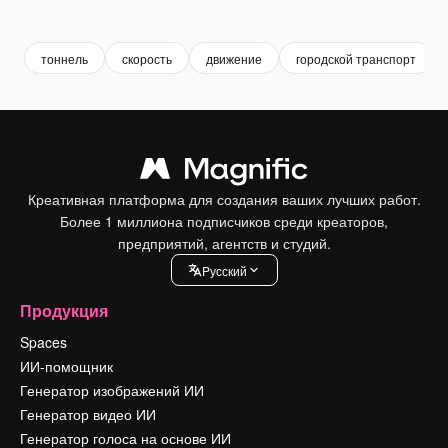
Premium
Premium
Сгенерировано с помощью ИИ
Premium
Premium
Сгенериров
тоннель
скорость
движение
городской транспорт
Креативная платформа для создания ваших лучших работ.
Более 1 миллиона подписчиков среди креаторов,
предприятий, агентств и студий.
Pусский
Продукция
Spaces
ИИ-помощник
Генератор изображений ИИ
Генератор видео ИИ
Генератор голоса на основе ИИ