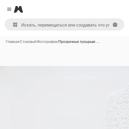
Magnific
Close menu
Поиск 
Главная
/
Стоковый
/
Фотографии
/
Прозрачные пузырьки …