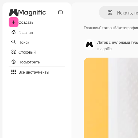
Создать
Главная
/
Стоковый
/
Фотографи
Главная
Поиск
Лоток с рулонами туа
magnific
Стоковый
Посмотреть
Все инструменты