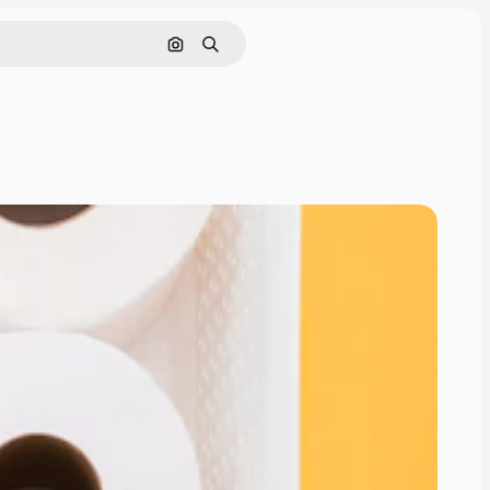
Поиск по изображению
Поиск