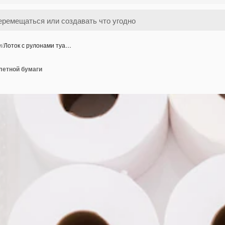
и
/
Лоток с рулонами туа…
летной бумаги