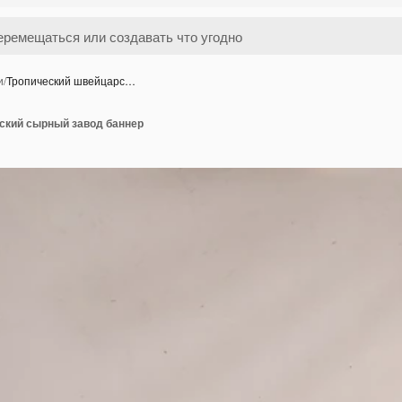
и
/
Тропический швейцарс…
ский сырный завод баннер