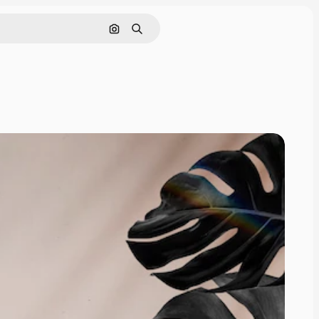
Поиск по изображению
Поиск