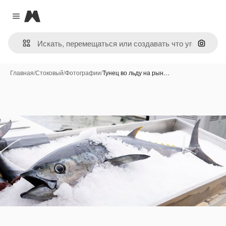
Magnific
Close menu
Поиск 
Главная
/
Стоковый
/
Фотографии
/
Тунец во льду на рын…