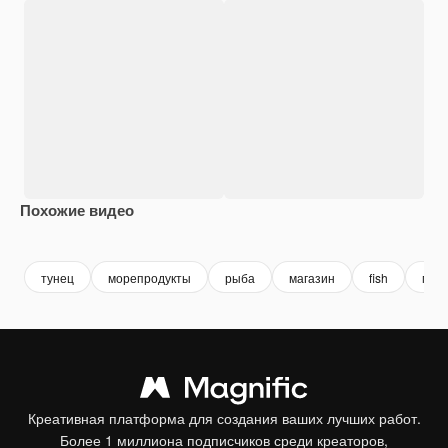
Похожие видео
Premium
Premium
Premium
Premium
тунец
морепродукты
рыба
магазин
fish
мор
Креативная платформа для создания ваших лучших работ.
Более 1 миллиона подписчиков среди креаторов,