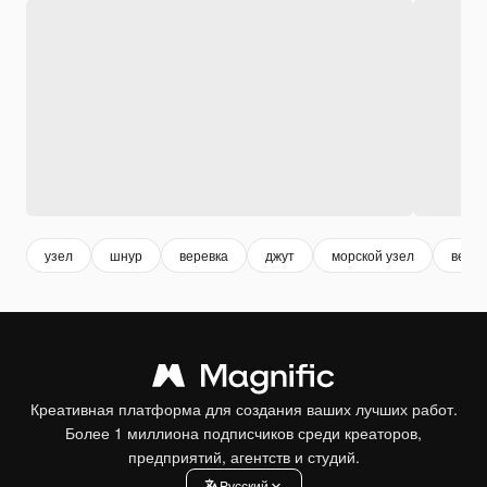
узел
шнур
веревка
джут
морской узел
верев
Креативная платформа для создания ваших лучших работ.
Более 1 миллиона подписчиков среди креаторов,
предприятий, агентств и студий.
Pусский