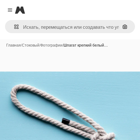
Magnific
Close menu
Поиск 
Главная
/
Стоковый
/
Фотографии
/
Шпагат крепкий белый…