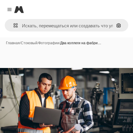
Magnific
Close menu
Поиск 
Главная
/
Стоковый
/
Фотографии
/
Два коллеги на фабри…