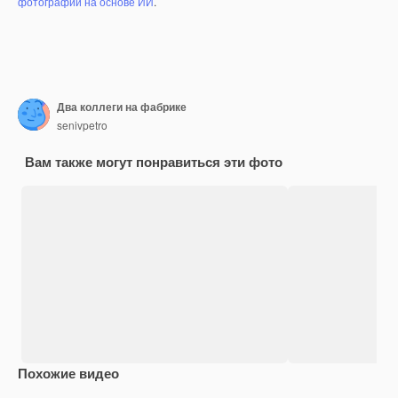
фотографий на основе ИИ
.
Два коллеги на фабрике
senivpetro
Вам также могут понравиться эти фото
Похожие видео
Premium
Premium
Premium
Premium