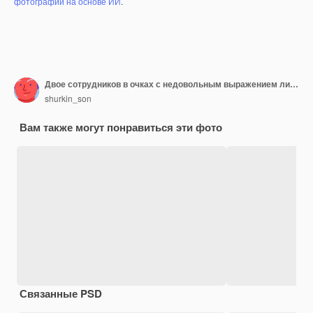
фотографий на основе ИИ
.
Двое сотрудников в очках с недовольным выражением лица, смущенно гримасничают и жестикулируют, чувствуя разочарование. Смущенные коллеги мужского и женского пола просят объяснений, глядя
shurkin_son
Вам также могут понравиться эти фото
Связанные PSD