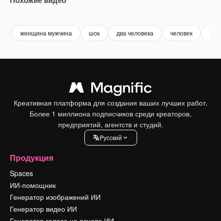
Premium
Premium
Premium
Premium
женщина мужчина
шок
два человека
человек
пар
Креативная платформа для создания ваших лучших работ.
Более 1 миллиона подписчиков среди креаторов,
предприятий, агентств и студий.
Pусский
Продукция
Spaces
ИИ-помощник
Генератор изображений ИИ
Генератор видео ИИ
Генератор голоса на основе ИИ