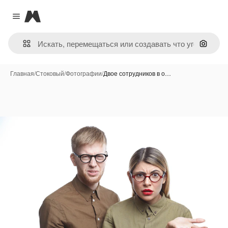
Magnific
Close menu
Поиск 
Главная
/
Стоковый
/
Фотографии
/
Двое сотрудников в о…