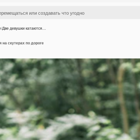
и
/
Две девушки катаются…
 на скутерах по дороге