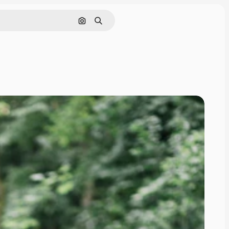
Поиск по изображению
Поиск