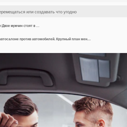
и
/
Двое мужчин стоят в …
Двое мужчин стоят в автосалоне против автомобилей. Крупный план менеджера по продажам в костюме, который продает автомобиль покупателю. Продавец передает ключ покупателю.