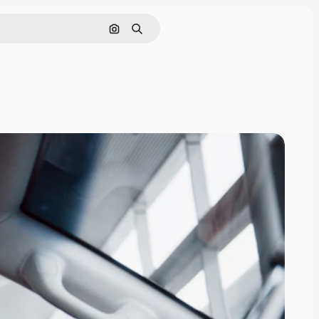
Поиск по изображению
Поиск