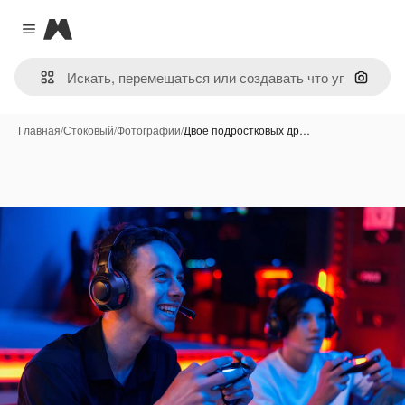
Magnific
Close menu
Поиск 
Главная
/
Стоковый
/
Фотографии
/
Двое подростковых др…