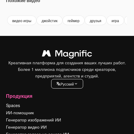
Похожие видео
Premium
Premium
Premium
Premium
видео игры
джойстик
геймер
друзья
игра
др
Креативная платформа для создания ваших лучших работ.
Более 1 миллиона подписчиков среди креаторов,
предприятий, агентств и студий.
Pусский
Продукция
Spaces
ИИ-помощник
Генератор изображений ИИ
Генератор видео ИИ