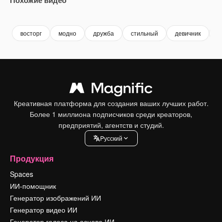
Premium
Premium
Premium
Premium
восторг
модно
дружба
стильный
девичник
c
Креативная платформа для создания ваших лучших работ.
Более 1 миллиона подписчиков среди креаторов,
предприятий, агентств и студий.
Pусский
Продукция
Spaces
ИИ-помощник
Генератор изображений ИИ
Генератор видео ИИ
Генератор голоса на основе ИИ