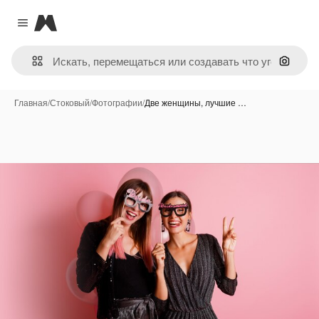
Magnific
Close menu
Поиск 
Главная
/
Стоковый
/
Фотографии
/
Две женщины, лучшие …