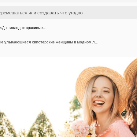
и
/
Две молодые красивые…
Две молодые красивые улыбающиеся хипстерские женщины в модном летнем сарафане. Сексуальные беззаботные женщины позируют в парке в шляпах.