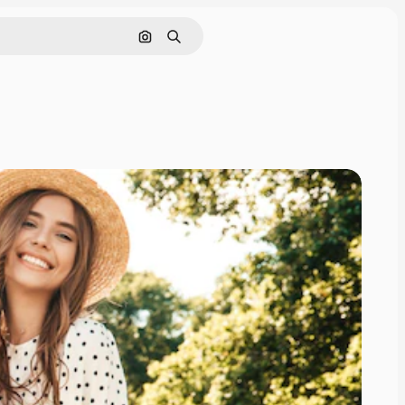
Поиск по изображению
Поиск