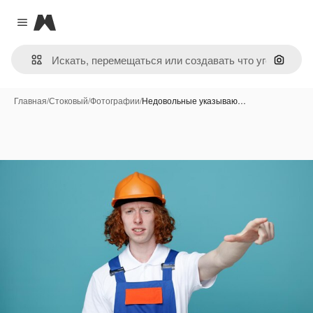
Magnific
Close menu
Поиск 
Главная
/
Стоковый
/
Фотографии
/
Недовольные указываю…