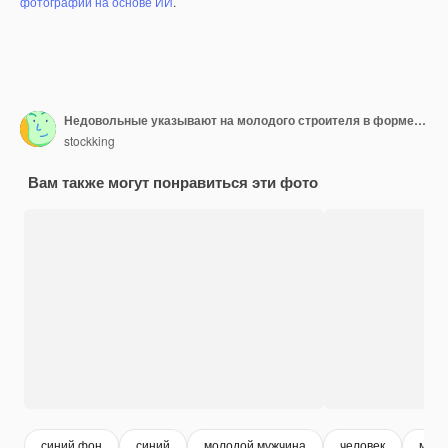
фотографий на основе ИИ
.
Недовольные указывают на молодого строителя в форме, изолированного на синем фоне
stockking
Вам также могут понравиться эти фото
синий фон
синий
молодой мужчина
человек
мужч