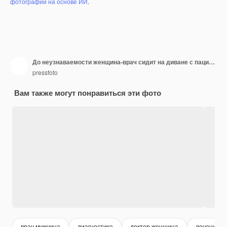
фотографий на основе ИИ
.
До неузнаваемости женщина-врач сидит на диване с пациентом мужского пола и заполняет форму
pressfoto
Вам также могут понравиться эти фото
врач мужчина
диагностика
доктор женщина
лечение