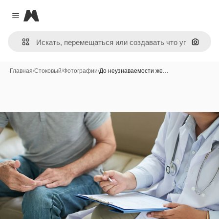
Magnific
Close menu
Поиск 
Главная
/
Стоковый
/
Фотографии
/
До неузнаваемости же…