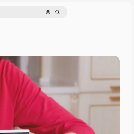
Поиск по изображению
Поиск