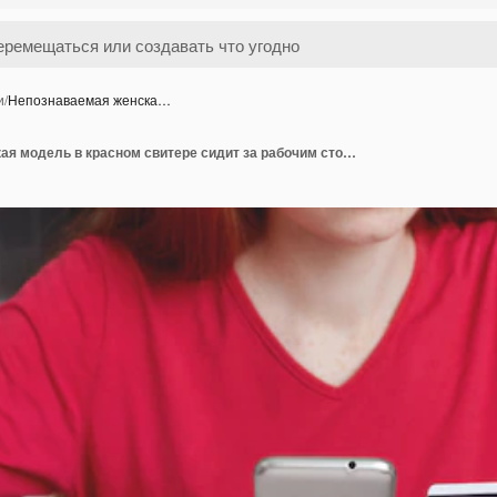
и
/
Непознаваемая женска…
Непознаваемая женская модель в красном свитере сидит за рабочим столом в окружении бумаг и ноутбука