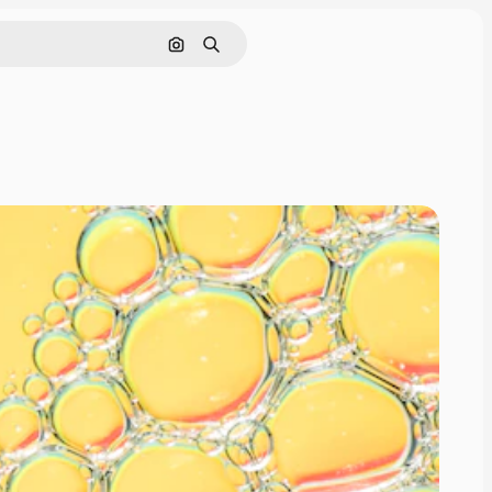
Поиск по изображению
Поиск