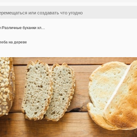
и
/
Различные буханки хл…
леба на дереве