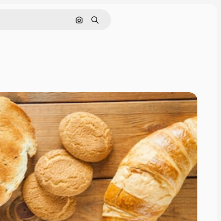
Поиск по изображению
Поиск