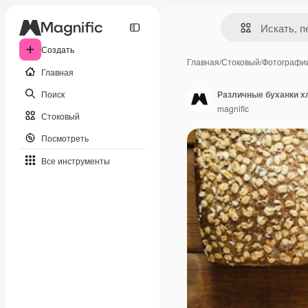
Создать
Главная
/
Стоковый
/
Фотографи
Главная
Поиск
Различные буханки х
magnific
Стоковый
Посмотреть
Все инструменты