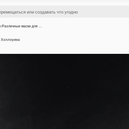
и
/
Различные маски для …
 Хэллоуина