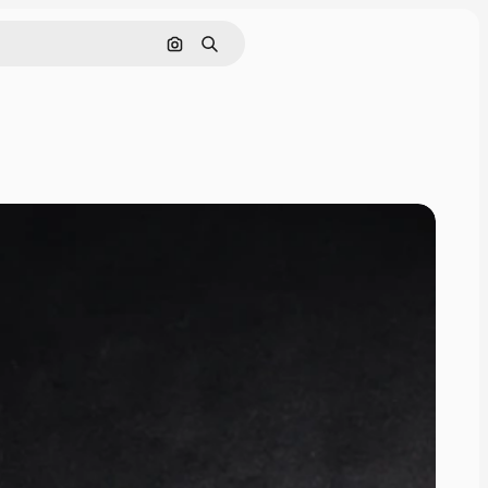
Поиск по изображению
Поиск