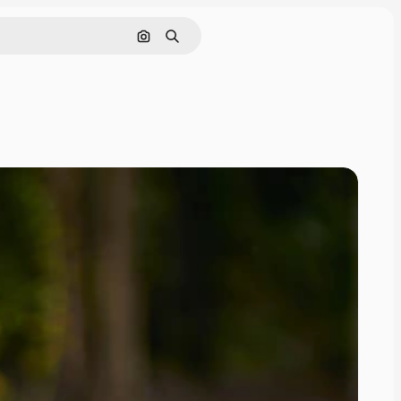
Поиск по изображению
Поиск