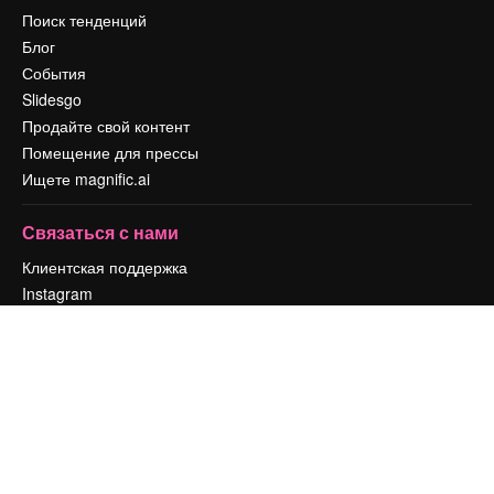
Поиск тенденций
Блог
События
Slidesgo
Продайте свой контент
Помещение для прессы
Ищете magnific.ai
Связаться с нами
Клиентская поддержка
Instagram
YouTube
LinkedIn
TikTok
Discord
X
Reddit