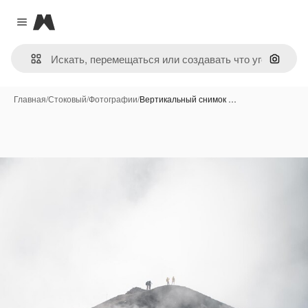
Magnific
Close menu
Поиск 
Главная
/
Стоковый
/
Фотографии
/
Вертикальный снимок …